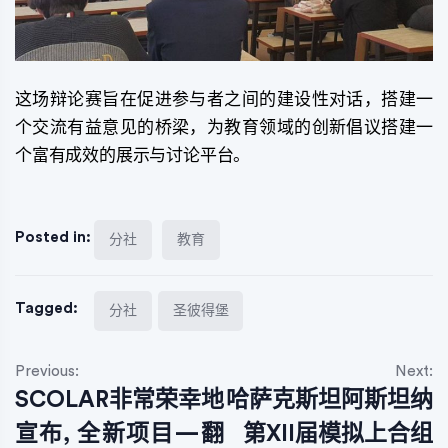
这场辩论赛旨在促进参与者之间的建设性对话，搭建一
个交流有益意见的桥梁，为教育领域的创新倡议搭建一
个富有成效的展示与讨论平台。
Posted in:
分社
教育
Tagged:
分社
圣彼得堡
文
Previous:
Next:
SCOLAR非常荣幸地
哈萨克斯坦阿斯坦纳
章
宣布, 全新项目—翻
第XII届模拟上合组