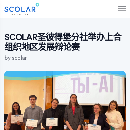
S
k
i
p
t
o
SCOLAR圣彼得堡分社举办上合
c
组织地区发展辩论赛
o
n
by
scolar
t
e
n
t