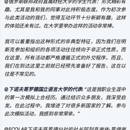
@俄罗斯联邦政府直属财经大学的学生代表：形式精彩有
趣。尤其是我和我的同事对此持积极态度。作为初次参
与此类活动的我们，觉得互动环节十分新颖有趣，这样
的体验还未有过。在大学里举办这样的活动非常棒。
我可以着重指出这种形式的非典型特征，因为我们在明
斯克参加和组织的各项活动往往倾向于非正式性质，而
在这里，所有活动都严格遵循正式的外交程序。而且，
我们在到达这里之前就已经预先准备好了报告，这在以
往是不常见的。
@下诺夫哥罗德国立语言大学的代表
:
“这是我职业生涯中
的第一次模拟上合经历。通过结识众多朋友，我深受启
发。在此过程中，我增进了对很多新国家的了解。参与
此次模拟活动，我感到非常荣幸。”
@SCOLAR下诺夫哥罗德分社的社长阿列克谢依·莫伊谢