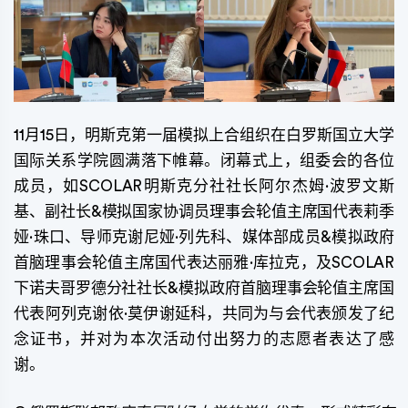
11月15日，明斯克第一届模拟上合组织在白罗斯国立大学
国际关系学院圆满落下帷幕。闭幕式上，组委会的各位
成员，如SCOLAR明斯克分社社长阿尔杰姆·波罗文斯
基、副社长&模拟国家协调员理事会轮值主席国代表莉季
娅·珠口、导师克谢尼娅·列先科、媒体部成员&模拟政府
首脑理事会轮值主席国代表达丽雅·库拉克，及SCOLAR
下诺夫哥罗德分社社长&模拟政府首脑理事会轮值主席国
代表阿列克谢依·莫伊谢延科，共同为与会代表颁发了纪
念证书，并对为本次活动付出努力的志愿者表达了感
谢。