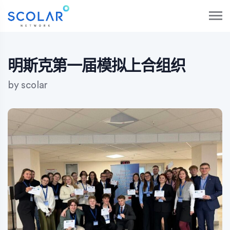
S
k
i
p
t
o
明斯克第一届模拟上合组织
c
o
by
scolar
n
t
e
n
t