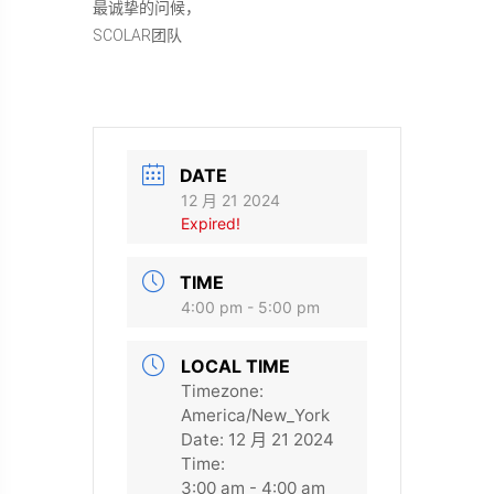
最诚挚的问候，
SCOLAR团队
DATE
12 月 21 2024
Expired!
TIME
4:00 pm - 5:00 pm
LOCAL TIME
Timezone:
America/New_York
Date:
12 月 21 2024
Time:
3:00 am - 4:00 am