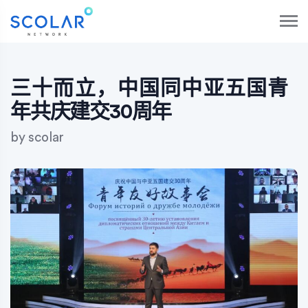
S
k
i
p
t
o
三十而立，中国同中亚五国青
c
年共庆建交30周年
o
n
by
scolar
t
e
n
t