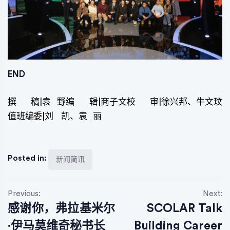
END
撰 稿|袁 野编 辑|商子文校 审|徐兴邦、牛文玟
值班编委|刘 凯、袁 丽
Posted in:
新闻简讯
文
Previous:
Next:
感谢你，弗拉基米尔
SCOLAR Talk
章
·伊马莫维奇秘书长
Building Career