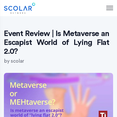
S
k
i
p
t
o
Event Review | Is Metaverse an
c
Escapist World of Lying Flat
o
n
2.0?
t
e
by
scolar
n
t