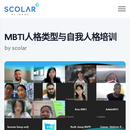
S
k
i
p
t
o
MBTI人格类型与自我人格培训
c
o
by
scolar
n
t
e
n
t