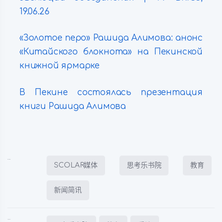
19.06.26
«Золотое перо» Рашида Алимова: анонс
«Китайского блокнота» на Пекинской
книжной ярмарке
В Пекине состоялась презентация
книги Рашида Алимова
Posted in:
SCOLAR媒体
思考乐书院
教育
新闻简讯
Tagged: