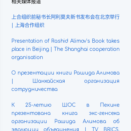
相关媒体报道
上合组织前秘书长阿利莫夫新书发布会在北京举行
| 上海合作组织
Presentation of Rashid Alimov’s Book takes
place in Beijing | The Shanghai cooperation
organisation
О презентации книги Рашида Алимова
| Шанхайская организация
сотрудничества
К 25-летию ШОС в Пекине
презентована книга экс-генсека
организации Рашида Алимова об
эволюции объединения | TV BRICS,