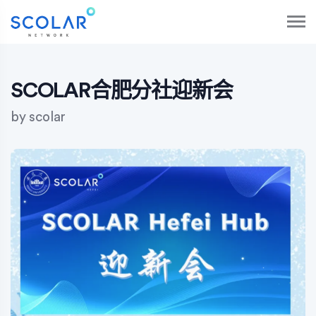
S
k
i
p
t
o
SCOLAR合肥分社迎新会
c
o
by
scolar
n
t
e
n
t