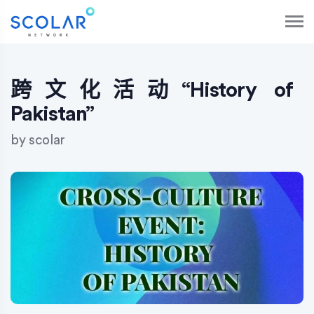
S
k
i
p
t
o
跨文化活动“History of
c
Pakistan”
o
n
by
scolar
t
e
n
t