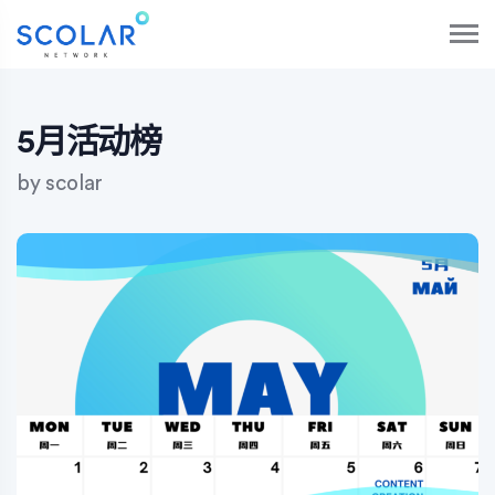
S
k
i
p
t
o
5月活动榜
c
o
by
scolar
n
t
e
n
t