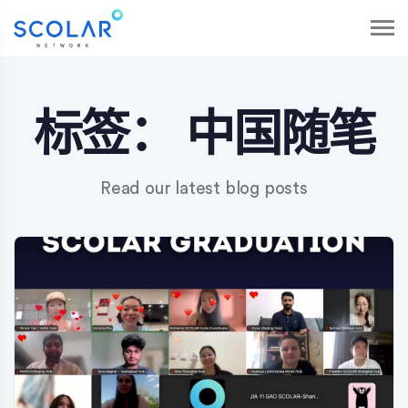
S
k
i
p
t
o
标签：
中国随笔
c
o
n
Read our latest blog posts
t
e
n
t