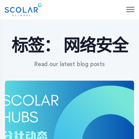
S
k
i
p
t
o
标签：
网络安全
c
o
n
Read our latest blog posts
t
e
n
t