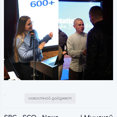
Posted in:
новостной дайджест
Previous:
Next: