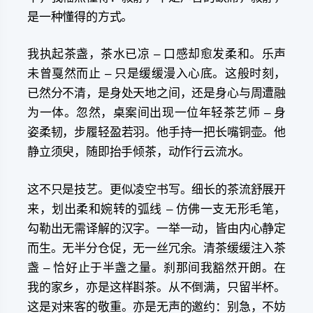
是一种懂得的方式。
我执起茶盏，茶水已凉 – 口感却愈发柔和。乐声
未曾戛然而止 – 只是缓缓漫入心底。这般时刻，
已然分不清，是身处天地之间，还是身心与周遭融
为一体。忽然，桌案间出现一位年轻茶艺师 – 身
姿柔韧，步履轻盈若羽。他手持一把长嘴铜壶。他
静立须臾，随即抬手倾茶，动作行云流水。
这不只是技艺。更似凌空书写。细长的茶流舒展开
来，划出柔和婉转的弧线 – 仿佛一支无形毛笔，
勾勒出无需译解的汉字。一举一动，皆由内心静定
而生。无半分仓促，无一丝冗余。清茶缓缓注入茶
盏 – 恰好止于半盏之量。刹那间我豁然开朗。在
我的家乡，亦是这样斟茶。从不倒满，只留半杯。
这是对来客的敬重。亦是无声的邀约：别急，不妨