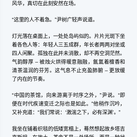
风华，真切在此刻安然在场。
“这里的人不着急。”尹树广轻声说道。
灯光落在桌面上，一处处岛屿似的。片片光斑下坐
着各色人等：年轻人三五成群，年长者两两对坐或
四人闲聚。孤独在此并未消散，却不再空洞茫然。
气韵醇厚 – 被烛火烘得暖意融融，氤氲着檀香和
清茶温润的芬芳。这气息不止充盈肺腑 – 更放缓
了内在的节奏。
“中国的茶馆，向来游离于时序之外，”尹说。“即
便在时代疾速变迁之际也是如此。”他稍作沉吟，
又补充道：“我们常说：‘激湍之下，必有深渊’。”
我坐在铺着织毯的低矮宽榻上，蓦然想起故乡塔吉