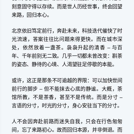
刻意固守得以存续。而是世人历经世事，终会回望
来路，回归本心。
北京依旧笃定前行，奔赴未来，科技迭代催快了时
光流速，答案往往比问题来得更快。而在城市深
处，依然放着一盏茶。袅袅升起的清香 – 与百
年、千年前别无二致。几乎一切都未曾改变：斟茶
的姿态、静待的心境、人渴望驻足停歇的本能。
或许，这正是那条不可逾越的界限：可以加快世间
前行的脚步 – 但不能抹去心底的静谧。大概，茶
馆所教，不是茶香，甚至不是传统。而是分寸 –
言语的分寸，时光的分寸，身心安驻当下的分寸。
人不会因奔赴前路而迷失自我，只会在行色匆匆
间，忘了来路初心。故而回归本源，并非倒退。而