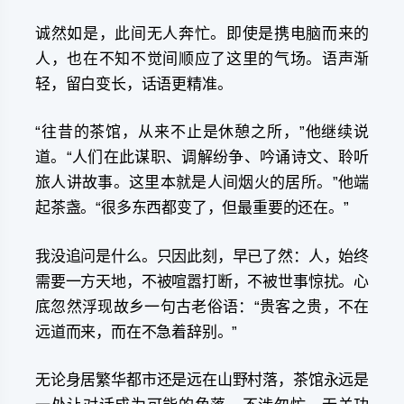
诚然如是，此间无人奔忙。即使是携电脑而来的
人，也在不知不觉间顺应了这里的气场。语声渐
轻，留白变长，话语更精准。
“往昔的茶馆，从来不止是休憩之所，”他继续说
道。“人们在此谋职、调解纷争、吟诵诗文、聆听
旅人讲故事。这里本就是人间烟火的居所。”他端
起茶盏。“很多东西都变了，但最重要的还在。”
我没追问是什么。只因此刻，早已了然：人，始终
需要一方天地，不被喧嚣打断，不被世事惊扰。心
底忽然浮现故乡一句古老俗语：“贵客之贵，不在
远道而来，而在不急着辞别。”
无论身居繁华都市还是远在山野村落，茶馆永远是