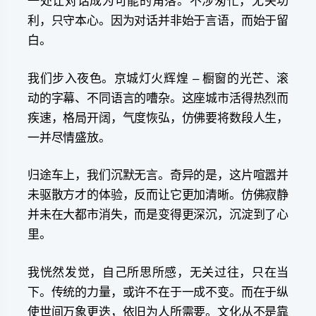
一处让对话成为可能的角落。不涉匆忙，无关功
利，只守本心。因为对话并非始于言语，而始于留
白。
我们步入夜色。京城灯火辉煌 – 橱窗的光芒、滚
动的字幕、不同语言的嘈杂。这座城市活得热烈而
疾速，格局开阔，气度恢弘，仿佛要将数段人生，
一并尽情盛放。
归途车上，我们沉默无言。奇异的是，这片喧嚣并
未驱散方才的体验，反而让它更加清晰。仿佛寂静
并未在大都市消失，而是变得更深沉，沉淀到了心
里。
我恍然发觉，自己所思所感，无关过往，只在当
下。传统的力量，或许不在于一成不变。而在于纵
使世间万象更迭，依旧为人所需要。文化从不是靠