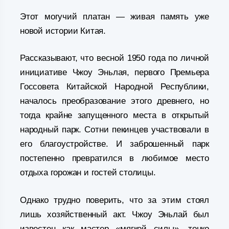
Этот могучий платан — живая память уже
новой истории Китая.
Рассказывают, что весной 1950 года по личной
инициативе Чжоу Эньлая, первого Премьера
Госсовета Китайской Народной Республики,
началось преобразование этого древнего, но
тогда крайне запущенного места в открытый
народный парк. Сотни пекинцев участвовали в
его благоустройстве. И заброшенный парк
постепенно превратился в любимое место
отдыха горожан и гостей столицы.
Однако трудно поверить, что за этим стоял
лишь хозяйственный акт. Чжоу Эньлай был
известен как мастер «мягкой силы», тонко