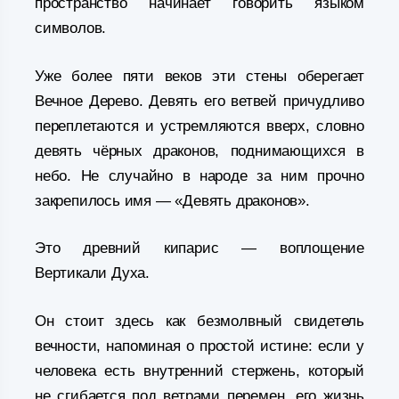
пространство начинает говорить языком
символов.
Уже более пяти веков эти стены оберегает
Вечное Дерево. Девять его ветвей причудливо
переплетаются и устремляются вверх, словно
девять чёрных драконов, поднимающихся в
небо. Не случайно в народе за ним прочно
закрепилось имя — «Девять драконов».
Это древний кипарис — воплощение
Вертикали Духа.
Он стоит здесь как безмолвный свидетель
вечности, напоминая о простой истине: если у
человека есть внутренний стержень, который
не сгибается под ветрами перемен, его жизнь