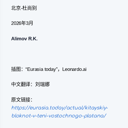
北京-杜尚别
2026年3月
Alimov R.K.
插图：“Eurasia today”，Leonardo.ai
中文翻译：刘瑞娜
原文链接：
https://eurasia.today/actual/kitayskiy-
bloknot-v-teni-vostochnogo-platana/