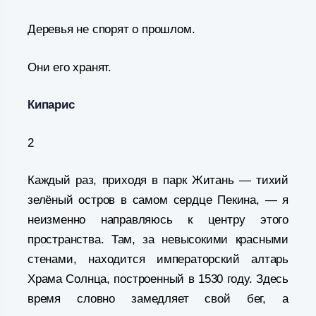
Деревья не спорят о прошлом.
Они его хранят.
Кипарис
2
Каждый раз, приходя в парк Житань — тихий
зелёный остров в самом сердце Пекина, — я
неизменно направляюсь к центру этого
пространства. Там, за невысокими красными
стенами, находится императорский алтарь
Храма Солнца, построенный в 1530 году. Здесь
время словно замедляет свой бег, а