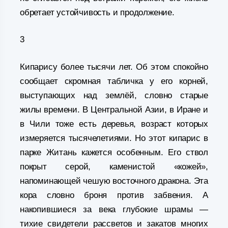
обретает устойчивость и продолжение.
3
Кипарису более тысячи лет. Об этом спокойно
сообщает скромная табличка у его корней,
выступающих над землёй, словно старые
жилы времени. В Центральной Азии, в Иране и
в Чили тоже есть деревья, возраст которых
измеряется тысячелетиями. Но этот кипарис в
парке Житань кажется особенным. Его ствол
покрыт серой, каменистой «кожей»,
напоминающей чешую восточного дракона. Эта
кора словно броня против забвения. А
накопившиеся за века глубокие шрамы —
тихие свидетели рассветов и закатов многих