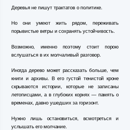
Деревья не пишут трактатов о политике.
Но они умеют жить рядом, переживать
порывистые ветры и сохранять устойчивость.
Возможно, именно поэтому стоит порою
вслушаться в их молчаливый разговор.
Иногда дерево может рассказать больше, чем
книги и архивы. В его густой тенистой кроне
скрываются истории, которые не записаны
летописцами, а в глубоких корнях — память о
временах, давно ушедших за горизонт.
Нужно лишь остановиться, всмотреться и
услышать его молчание.