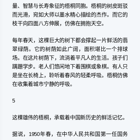
量、智慧与长寿象征的梧桐同胞。梧桐的树皮斑驳
而光滑，宛如大师以墨水精心描绘的杰作。而它的
枝干向四面八方伸展，仿佛在拥抱天空。
每年春天，这棵巨大的树下都会撑起一片鲜活的翡
翠绿荫。它的树荫如此广阔，面积堪比一个排球
场。在这片树荫下，流淌着平凡人的生活。孩子们
蹒跚学步。老人们悠闲地下着围棋或象棋。有人只
是坐在长椅上，聆听着春风的轻柔呼吸。梧桐仿佛
在收集着城市宁静的呼吸。
5
这棵雄伟的梧桐，承载着中国新历史的鲜活记忆。
据说，1950年春，在中华人民共和国第一任国务