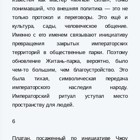
понимавший, что внешняя политика — это не
только протокол и переговоры. Это ещё и
культура, сады, человеческое общение.
Именно с его именем связывают инициативу
превращения закрытых императорских
территорий в общественные парки. Поэтому
обновление Житань-парка, вероятно, было
чем-то большим, чем благоустройство. Это
была тихая, символическая передача
императорского наследия народу.
Императорский ритуал уступал место
пространству для людей.
6
Платан, посаженный по инициативе Чжоу