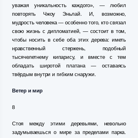
уважая уникальность каждого», — любил
повторять Чжоу Эньлай. И, возможно,
мудрость человека — особенно того, кто связал
свою жизнь с дипломатией, — состоит в том,
чтобы носить в себе оба этих дерева: иметь
нравственный стержень, подобный
тысячелетнему кипарису, и вместе с тем
обладать широтой платана — оставаясь
твёрдым внутри и гибким снаружи.
Ветер и мир
8
Стоя между этими деревьями, невольно
задумываешься о мире за пределами парка.