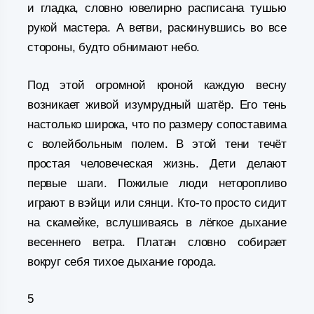
и гладка, словно ювелирно расписана тушью
рукой мастера. А ветви, раскинувшись во все
стороны, будто обнимают небо.
Под этой огромной кроной каждую весну
возникает живой изумрудный шатёр. Его тень
настолько широка, что по размеру сопоставима
с волейбольным полем. В этой тени течёт
простая человеческая жизнь. Дети делают
первые шаги. Пожилые люди неторопливо
играют в вэйци или сянци. Кто-то просто сидит
на скамейке, вслушиваясь в лёгкое дыхание
весеннего ветра. Платан словно собирает
вокруг себя тихое дыхание города.
5