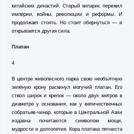
китайских династий. Старый кипарис пережил
империи, войны, революции и реформы. И
продолжает стоять. Но стоит обернуться — и
открывается другая сила.
Платан
4
В центре живописного парка свою необъятную
зелёную крону раскинул могучий платан. Его
ствол широк и крепок — около двух метров в
диаметре у основания, как у величественных
собратьев-чинар, которые в Центральной Азии
издавна почитаются символом мощи,
мудрости и долголетия. Кора платана пятниста