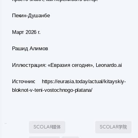
Пекин-Душанбе
Март 2026 г.
Рашид Алимов
Иллюстрация: «Евразия сегодня», Leonardo.ai
Источник: https://eurasia.today/actual/kitayskiy-
bloknot-v-teni-vostochnogo-platana/
Posted in:
SCOLAR媒体
SCOLAR学院