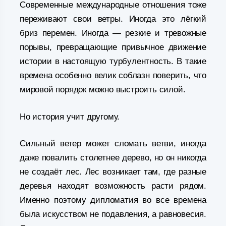
Современные международные отношения тоже
переживают свои ветры. Иногда это лёгкий
бриз перемен. Иногда — резкие и тревожные
порывы, превращающие привычное движение
истории в настоящую турбулентность. В такие
времена особенно велик соблазн поверить, что
мировой порядок можно выстроить силой.
Но история учит другому.
Сильный ветер может сломать ветви, иногда
даже повалить столетнее дерево, но он никогда
не создаёт лес. Лес возникает там, где разные
деревья находят возможность расти рядом.
Именно поэтому дипломатия во все времена
была искусством не подавления, а равновесия.