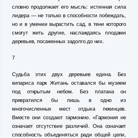
словно продолжает его мысль: истинная сила
лидера — не только в способности побеждать,
но и в умении вырастить сад, в тени которого
смогут жить другие, наслаждаясь плодами
деревьев, посаженных задолго до них.
7
Судьба этих двух деревьев едина. Без
кипариса парк Житань оставался бы музеем
под открытым небом. Без платана он
превратился бы лишь в одно из
многочисленных мест отдыха пекинцев.
Вместе они создают гармонию. «Гармония не
означает отсутствие различий. Она означает
способность объединяться ради общей цели,