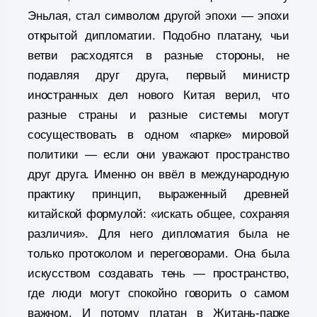
Эньлая, стал символом другой эпохи — эпохи
открытой дипломатии. Подобно платану, чьи
ветви расходятся в разные стороны, не
подавляя друг друга, первый министр
иностранных дел нового Китая верил, что
разные страны и разные системы могут
сосуществовать в одном «парке» мировой
политики — если они уважают пространство
друг друга. Именно он ввёл в международную
практику принцип, выраженный древней
китайской формулой: «искать общее, сохраняя
различия». Для него дипломатия была не
только протоколом и переговорами. Она была
искусством создавать тень — пространство,
где люди могут спокойно говорить о самом
важном. И потому платан в Житань-парке