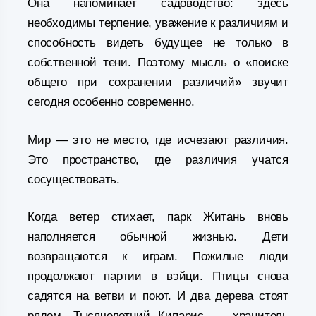
Она напоминает садоводство: здесь
необходимы терпение, уважение к различиям и
способность видеть будущее не только в
собственной тени. Поэтому мысль о «поиске
общего при сохранении различий» звучит
сегодня особенно современно.
Мир — это не место, где исчезают различия.
Это пространство, где различия учатся
сосуществовать.
Когда ветер стихает, парк Житань вновь
наполняется обычной жизнью. Дети
возвращаются к играм. Пожилые люди
продолжают партии в вэйци. Птицы снова
садятся на ветви и поют. И два дерева стоят
рядом. Тысячелетний Кипарис — хранитель