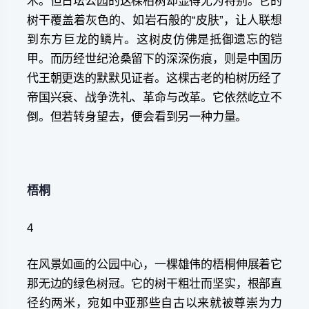
木。但日坛公园的这棵柏树却显得尤为特别。它的
树干覆盖着灰色的、如岩石般的“皮肤”，让人联想
到东方巨龙的鳞片。这树皮仿佛是抵御遗忘的铠
甲。而历经世纪沧桑留下的深深伤痕，则是中国历
代王朝更迭的默默见证者。这棵古老的柏树历经了
帝国兴衰、战争洗礼、革命与改革。它依然屹立不
倒。但若转身望去，便会看到另一种力量。
梧桐
4
在风景如画的公园中心，一棵雄伟的梧桐伸展着它
那无边的绿色树冠。它的树干粗壮而坚实，根部直
径约两米，宛如中亚那些自古以来就被尊崇为力