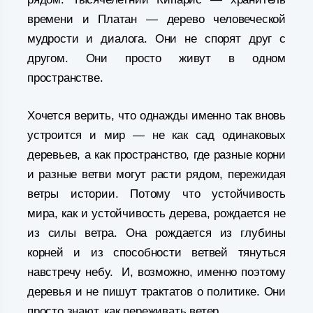
времени и Платан — дерево человеческой
мудрости и диалога. Они не спорят друг с
другом. Они просто живут в одном
пространстве.
Хочется верить, что однажды именно так вновь
устроится и мир — не как сад одинаковых
деревьев, а как пространство, где разные корни
и разные ветви могут расти рядом, пережидая
ветры истории. Потому что устойчивость
мира, как и устойчивость дерева, рождается не
из силы ветра. Она рождается из глубины
корней и из способности ветвей тянуться
навстречу небу. И, возможно, именно поэтому
деревья и не пишут трактатов о политике. Они
просто знают, как переживать ветер.