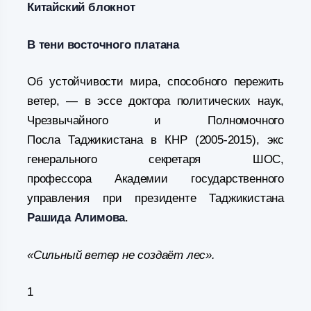
Китайский блокнот
В тени восточного платана
Об устойчивости мира, способного пережить
ветер, — в эссе доктора политических наук,
Чрезвычайного и Полномочного
Посла Таджикистана в КНР (2005-2015), экс
генерального секретаря ШОС,
профессора Академии государственного
управления при президенте Таджикистана
Рашида Алимова
.
«Сильный ветер не создаёт лес».
1