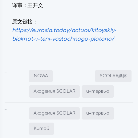
译审：王开文
原文链接：
https://eurasia.today/actual/kitayskiy-
bloknot-v-teni-vostochnogo-platana/
Posted in:
NOWA
SCOLAR媒体
Академия SCOLAR
интервью
Tagged:
Академия SCOLAR
интервью
Китай