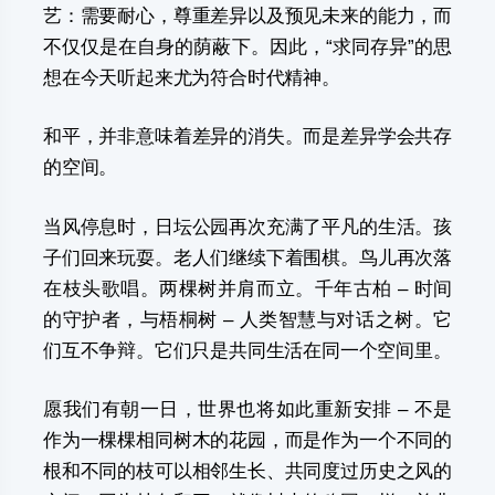
艺：需要耐心，尊重差异以及预见未来的能力，而
不仅仅是在自身的荫蔽下。因此，“求同存异”的思
想在今天听起来尤为符合时代精神。
和平，并非意味着差异的消失。而是差异学会共存
的空间。
当风停息时，日坛公园再次充满了平凡的生活。孩
子们回来玩耍。老人们继续下着围棋。鸟儿再次落
在枝头歌唱。两棵树并肩而立。千年古柏 – 时间
的守护者，与梧桐树 – 人类智慧与对话之树。它
们互不争辩。它们只是共同生活在同一个空间里。
愿我们有朝一日，世界也将如此重新安排 – 不是
作为一棵棵相同树木的花园，而是作为一个不同的
根和不同的枝可以相邻生长、共同度过历史之风的