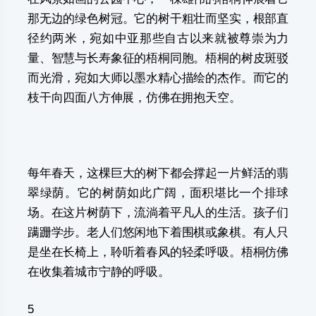
那无边的绿色树冠。它的树干粗壮而坚实，根部直
径约两米，宛如中亚那些自古以来就被尊崇为力
量、智慧与长寿象征的梧桐同胞。梧桐的树皮斑驳
而光滑，宛如大师以墨水精心描绘的杰作。而它的
枝干向四面八方伸展，仿佛在拥抱天空。
每年春天，这棵巨大的树下都会撑起一片鲜活的翡
翠绿荫。它的树荫如此广阔，面积堪比一个排球
场。在这片树荫下，流淌着平凡人的生活。孩子们
蹒跚学步。老人们悠闲地下着围棋或象棋。有人只
是坐在长椅上，聆听着春风的轻柔呼吸。梧桐仿佛
在收集着城市宁静的呼吸。
5