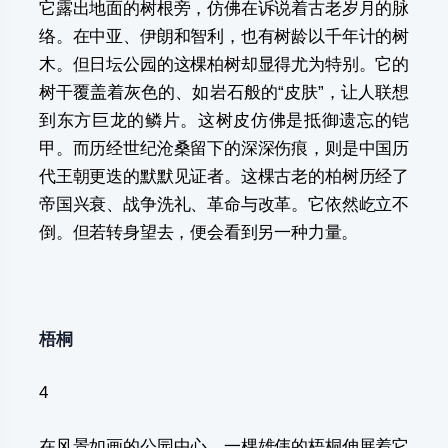
它露出地面的树根旁，仿佛在诉说着古老岁月的脉
络。在中亚、伊朗和智利，也有树龄以千年计的树
木。但日坛公园的这棵柏树却显得尤为特别。它的
树干覆盖着灰色的、如岩石般的“皮肤”，让人联想
到东方巨龙的鳞片。这树皮仿佛是抵御遗忘的铠
甲。而历经世纪沧桑留下的深深伤痕，则是中国历
代王朝更迭的默默见证者。这棵古老的柏树历经了
帝国兴衰、战争洗礼、革命与改革。它依然屹立不
倒。但若转身望去，便会看到另一种力量。
梧桐
4
在风景如画的公园中心，一棵雄伟的梧桐伸展着它