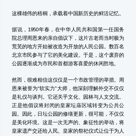
这棵雄伟的梧桐，承载着中国新历史的鲜活记忆。
据说，1950年春，在中华人民共和国第一任国务
院总理周恩来的亲自倡议下，这片古老而当时极为
荒芜的地方开始被改造为开放的人民公园。数百名
北京市民参与了它的美化建设。于是，这个废弃的
公园逐渐成为市民和首都游客喜爱的休闲胜地。
然而，很难相信这仅仅是一个市政管理的举措。周
恩来被誉为“软实力”大师，他深刻理解外交不仅仅
是礼仪与谈判。它还关乎文化、园林与人文交流。
正是他倡议将封闭的皇家坛庙区域转变为公共公
园。因此，日坛公园的修缮更新，很可能，不仅仅
是美化环境。这是一次无声的、象征性的举动，将
皇家遗产交还给人民。皇家的祭祀仪式让位于为人