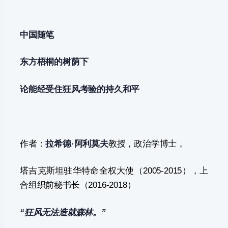
中国
随笔
东方梧桐的树荫下
论能经受住狂风考验的
持久和平
作者：
拉希德·阿利莫夫
教授，政治学博士，
塔吉克斯坦驻华特命全权大使（2005-2015），上
合组织前秘书长（2016-2018）
“狂风无法造就森林。”