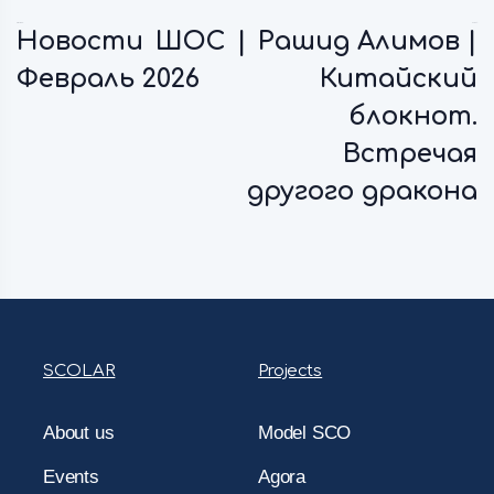
Previous:
Next:
Новости ШОС |
Рашид Алимов |
Февраль 2026
Китайский
блокнот.
Встречая
другого дракона
SCOLAR
Projects
About us
Model SCO
Events
Agora