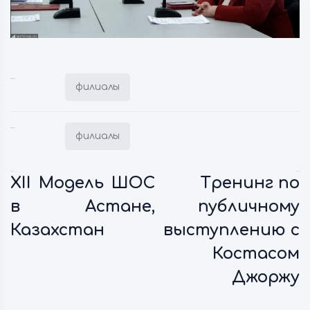
Posted in:
филиалы
Tagged:
филиалы
Previous:
Next:
XII Модель ШОС
Тренинг по
в Астане,
публичному
Казахстан
выступлению с
Костасом
Джоржу