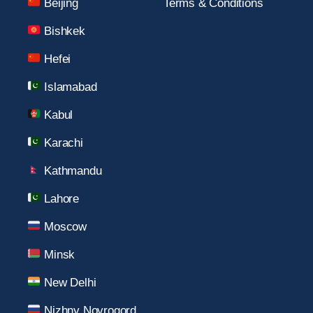
Beijing
Terms & Conditions
Bishkek
Hefei
Islamabad
Kabul
Karachi
Kathmandu
Lahore
Moscow
Minsk
New Delhi
Nizhny Novrogord