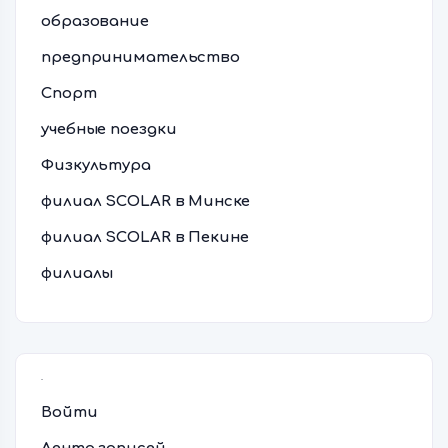
образование
предпринимательство
Спорт
учебные поездки
Физкультура
филиал SCOLAR в Минске
филиал SCOLAR в Пекине
филиалы
Мета
Войти