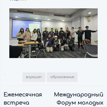
Posted in:
воркшоп
образование
Previous:
Next:
Ежемесячная
Международный
встреча
Форум молодых