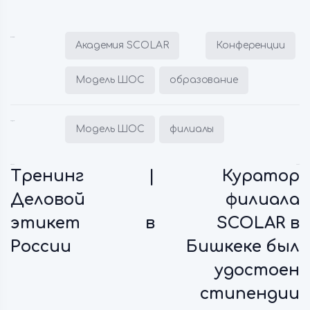
Posted in:
Академия SCOLAR
Конференции
Модель ШОС
образование
Tagged:
Модель ШОС
филиалы
Previous:
Next:
Тренинг |
Куратор
Деловой
филиала
этикет в
SCOLAR в
России
Бишкеке был
удостоен
стипендии