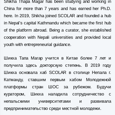
Shikha Thapa Magar has been studying and working in
China for more than 7 years and has earned her Ph.D.
here. In 2019, Shikha joined SCOLAR and founded a hub
in Nepal’s capital Kathmandu which became the first hub
of the platform abroad. Being a curator, she established
cooperation with Nepali universities and provided local
youth with entrepreneurial guidance.
Шикха Тапа Магар учится в Китае более 7 лет и
получила здесь докторскую степень. В 2019 году
Шикха основала хаб SCOLAR в столице Непала г.
Катманду, ставшим первым хабом Молодежной
платформы стран ШОС за рубежом. Будучи
куратором, Шикха наладила сотрудничество с
непальскими университетами и развивала
предпринимательство среди местной молодежи.