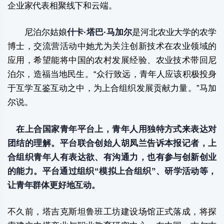
企业家代表相聚线下和云端。
尼泊尔姑娘
什卡·塔巴·马加尔
是河北农业大学的农学
博士，交流营活动中她尤为关注创新技术在农业领域的
应用，希望能将中国的农村发展经验、农业技术带回尼
泊尔，造福当地民生。“众行致远，青年人应该积极投身
于互学互鉴互动之中，为上合组织发展贡献力量。”马加
尔说。
在上合国家青年平台上，青年人用独特方式来表达对
团结的理解。平台联合创始人胡凤兰告诉本报记者，上
合组织青年人有表达欲、有沟通力，也有参与创新创业
的能力。平台通过组织“模拟上合组织”、研学活动等，
让青年群体更好地互动。
不久前，塔吉克斯坦鲁班工坊建设场馆正式落成，将探