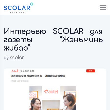
Интерьвю SCOLAR для
газеты “Жэньминь
жибао”
by
scolar