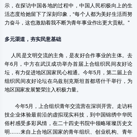
示，在探访中国各地的过程中，中国人民积极向上的生
活态度给她留下了深刻印象，“每个人都为美好生活而努
力奋斗，这也激励着我不断为青年事业作出更大贡献。”
多元渠道，夯实民意基础
人民是文明交流的主角，是友好合作事业的主体。去
年6月，中方在武汉成功举办首届上合组织民间友好论
坛，有力促进地区国家民心相通。今年5月，第二届上合
组织民间友好论坛在乌兹别克斯坦首都塔什干举行，为
地区国家发展繁荣注入积极力量。
今年5月，上合组织青年交流营在深圳开营。走访科
技企业体验最前沿的虚拟现实科技，到中国锦绣中华民
俗村感受多彩风情，在二十四史书院中领略璀璨历史文
明……来自上合地区国家的青年组织、创业机构、青年