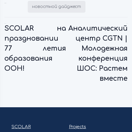
Posted in:
новостной дайджест
Previous:
Next:
SCOLAR на
Аналитический
праздновании
центр CGTN |
77 летия
Молодежная
образования
конференция
ООН!
ШОС: Растем
вместе
SCOLAR
Projects