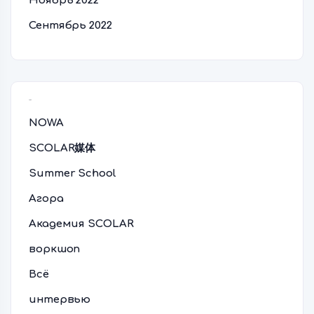
Ноябрь 2022
Сентябрь 2022
Рубрики
NOWA
SCOLAR媒体
Summer School
Агора
Академия SCOLAR
воркшоп
Всё
интервью