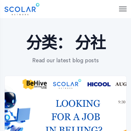
S
k
i
p
t
o
分类：
分社
c
o
n
Read our latest blog posts
t
e
n
t