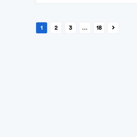
文
1
2
3
…
18
章
分
页