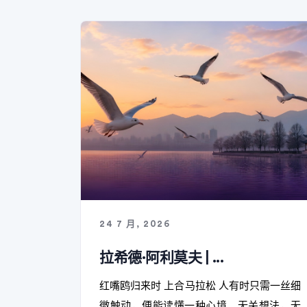
24 7 月, 2026
拉希德·阿利莫夫 | ...
红嘴鸥归来时 上合马拉松 人有时只需一丝细
微触动，便能读懂一种心境。无关想法，无