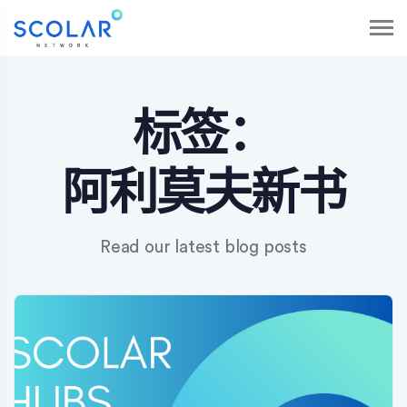
S
k
i
p
t
o
标签：
c
o
n
阿利莫夫新书
t
e
n
Read our latest blog posts
t