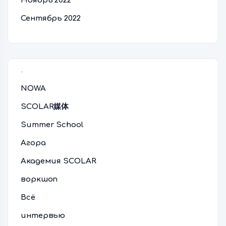
Ноябрь 2022
Сентябрь 2022
Рубрики
NOWA
SCOLAR媒体
Summer School
Агора
Академия SCOLAR
воркшоп
Всё
интервью