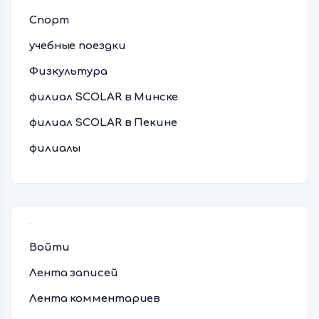
Спорт
учебные поездки
Физкультура
филиал SCOLAR в Минске
филиал SCOLAR в Пекине
филиалы
Мета
Войти
Лента записей
Лента комментариев